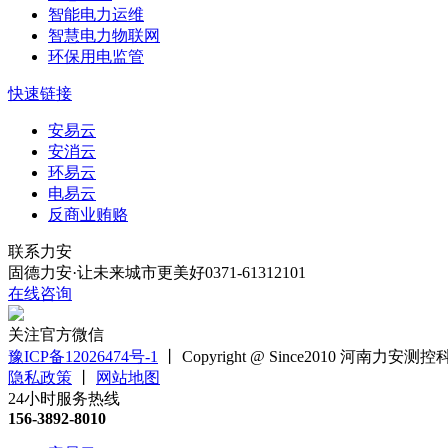
智能电力运维
智慧电力物联网
环保用电监管
快速链接
安易云
安消云
环易云
电易云
反商业贿赂
联系力安
固德力安·让未来城市更美好
0371-61312101
在线咨询
关注官方微信
豫ICP备12026474号-1
丨
Copyright @ Since2010 河
隐私政策
丨
网站地图
24小时服务热线
156-3892-8010