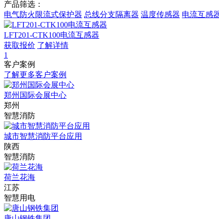
产品筛选：
电气防火限流式保护器
总线分支隔离器
温度传感器
电流互感
LFT201-CTK100电流互感器
获取报价
了解详情
1
客户案例
了解更多客户案例
郑州国际会展中心
郑州
智慧消防
城市智慧消防平台应用
陕西
智慧消防
荷兰花海
江苏
智慧用电
唐山钢铁集团