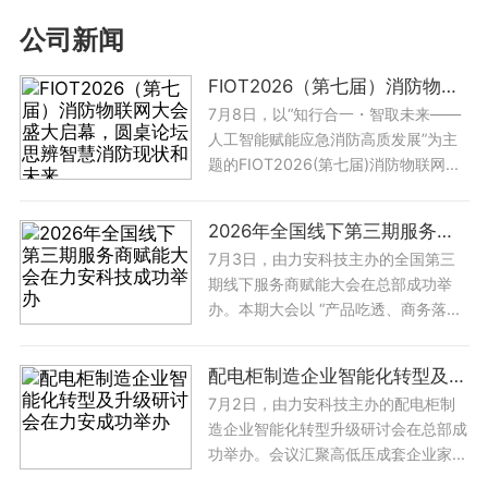
公司新闻
FIOT2026（第七届）消防物联网大会盛大启幕，圆桌论坛思辨智慧消防现状和未来
7月8日，以“知行合一・智取未来——
人工智能赋能应急消防高质发展”为主
题的FIOT2026(第七届)消防物联网...
2026年全国线下第三期服务商赋能大会在力安科技成功举办
7月3日，由力安科技主办的全国第三
期线下服务商赋能大会在总部成功举
办。本期大会以 “产品吃透、商务落...
配电柜制造企业智能化转型及升级研讨会在力安成功举办
7月2日，由力安科技主办的配电柜制
造企业智能化转型升级研讨会在总部成
功举办。会议汇聚高低压成套企业家...