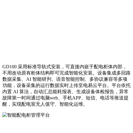
GD100 采用标准导轨式安装，可直接内嵌于配电柜体内部，
不用改动原有柜体结构即可完成智能化安装。设备集成多回路
数据采集、AI 智能研判、语音智能控制、多协议兼容等多项
功能，设备采集的运行数据实时上传至电易云平台。平台依托
内置 AI 算法，自动汇总能耗报表、生成设备体检报告，异常
故障第一时间通过电脑web、手机APP、短信、电话等推送提
醒，实现配电室无人值守、智能化运维。