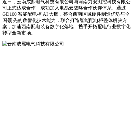
近日，云南成熙电气科技有限公司与河南力安测控科技有限公
司正式达成合作，成功加入电易云战略合作伙伴体系。通过
GD100 智能配电柜 AI 大脑，整合西南区域硬件制造优势与全
国领 先的数智化技术能力，联合打造智能配电柜整体解决方
案，加速西南配电装备数字化落地，携手开拓配电行业数字化
转型全新市场。