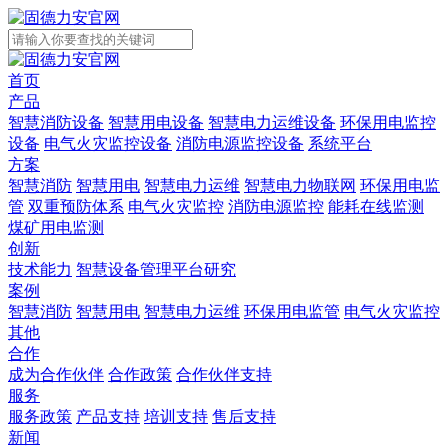
首页
产品
智慧消防设备
智慧用电设备
智慧电力运维设备
环保用电监控
设备
电气火灾监控设备
消防电源监控设备
系统平台
方案
智慧消防
智慧用电
智慧电力运维
智慧电力物联网
环保用电监
管
双重预防体系
电气火灾监控
消防电源监控
能耗在线监测
煤矿用电监测
创新
技术能力
智慧设备管理平台研究
案例
智慧消防
智慧用电
智慧电力运维
环保用电监管
电气火灾监控
其他
合作
成为合作伙伴
合作政策
合作伙伴支持
服务
服务政策
产品支持
培训支持
售后支持
新闻