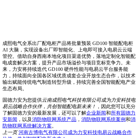
成熙电气全系出厂配电柜产品将批量预装 GD100 智能配电柜
AI 大脑，实现设备出厂即智能化、上电即可接入电易云云端
管控。借助自身西南本地化项目渠道优势，落地定制化智能配
电成套解决方案，提升产品市场溢价与项目竞标竞争力。未
来，力安将持续迭代 GD100 硬件性能与电易云平台服务能
力，持续面向全国各区域优质成套企业开放生态合作，以技术
输出赋能传统电气制造转型升级，持续完善全国智能配电产业
生态布局。
固德力安为您提供
云南成熙电气科技有限公司成为力安科技电
易云战略合作伙伴，共创智能配电新未来！
，因此您可以充分
了解固德力安的最新发展，还可以了解
企业新闻
和
所有固德力
安新闻
，以及
消防物联网系统产品
，
消防物联网系统案例
和
消
防物联网系统解决方案
。
上一页
河南古博电气有限公司成为力安科技电易云战略合作