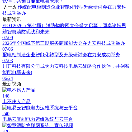
伙伴，共创智能配电新未来！
下一页
传统配电柜制造企业智能化转型升级研讨会在力安科
技成功举办
最新资讯
FIOT2026（第七届）消防物联网大会盛大启幕，圆桌论坛思
辨智慧消防现状和未来
07/09
2026年全国线下第三期服务商赋能大会在力安科技成功举办
07/06
配电柜制造企业智能化转型及升级研讨会在力安成功举办
07/03
川开科技有限公司成为力安科技电易云战略合作伙伴，共创智
能配电新未来!
06/24
最新视频
148
电不伤人产品
240
电易云智能电力运维系统与云平台
326